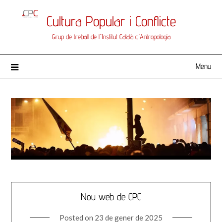
Skip
Cultura Popular i Conflicte
to
content
Grup de treball de l'Institut Català d'Antropologia
Menu
Nou web de CPC
Posted on
23 de gener de 2025